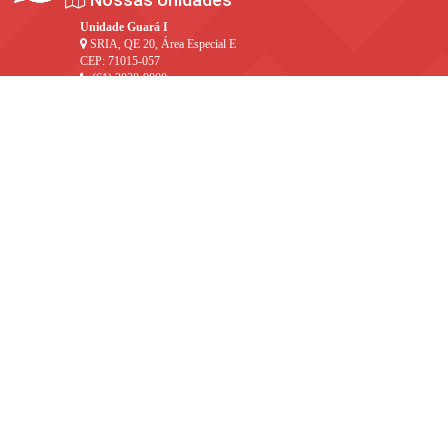
Unidade Guará I
SRIA, QE 20, Área Especial E
CEP: 71015-057
(61) 3038-9800
colegioguara1@projecao.br
Unidade Guará II
Área Especial, 10 Lote C
CEP: 71070-703
(61) 3038-6500
colegioguara2@projecao.br
Unidade Sobradinho
Q 14, AE 21
CEP: 73050-140
(61) 3591-4838
colegiosobradinho@projecao.br
Unidade Taguatinga (Samdu)
A.E nº. 5 e 6, Setor C Norte
CEP: 72115-700
(61) 3451-3888
colegiotaguatinga@projecao.br