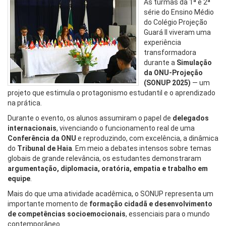
As turmas da 1ª e 2ª
série do Ensino Médio
do Colégio Projeção
Guará II viveram uma
experiência
transformadora
durante a
Simulação
da ONU-Projeção
(SONUP 2025)
— um
projeto que estimula o protagonismo estudantil e o aprendizado
na prática.
Durante o evento, os alunos assumiram o papel de
delegados
internacionais
, vivenciando o funcionamento real de uma
Conferência da ONU
e reproduzindo, com excelência, a dinâmica
do
Tribunal de Haia
. Em meio a debates intensos sobre temas
globais de grande relevância, os estudantes demonstraram
argumentação, diplomacia, oratória, empatia e trabalho em
equipe
.
Mais do que uma atividade acadêmica, o SONUP representa um
importante momento de
formação cidadã e desenvolvimento
de competências socioemocionais
, essenciais para o mundo
contemporâneo.