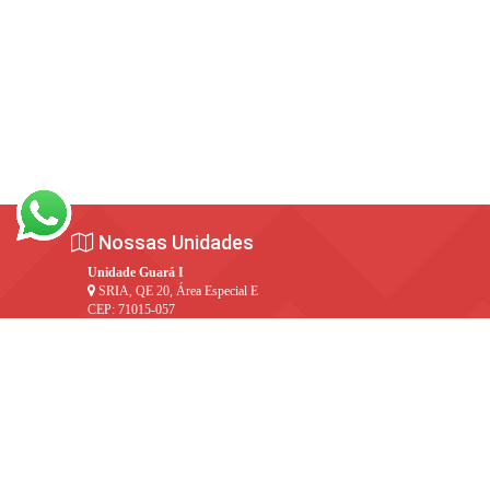
Nossas Unidades
Unidade Guará I
SRIA, QE 20, Área Especial E
CEP: 71015-057
(61) 3038-9800
colegioguara1@projecao.br
Unidade Guará II
Área Especial, 10 Lote C
CEP: 71070-703
(61) 3038-6500
colegioguara2@projecao.br