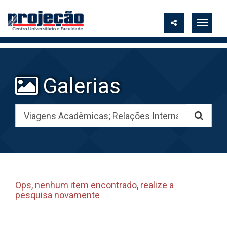
Galerias
Ops, nenhum item encontrado, realize a
pesquisa novamente