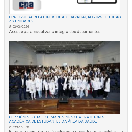
CPA DIVULGA RELATÓRIOS DE AUTOAVALIAÇÃO 2025 DE TODAS
AS UNIDADES
02/06/2026
Acesse para visualizar a íntegra dos documentos
CERIMÔNIA DO JALECO MARCA INÍCIO DA TRAJETÓRIA
ACADÊMICA DE ESTUDANTES DA ÁREA DA SAÚDE
29/05/2026
Evento reuniu alunos, familiares e docentes para celebrar o